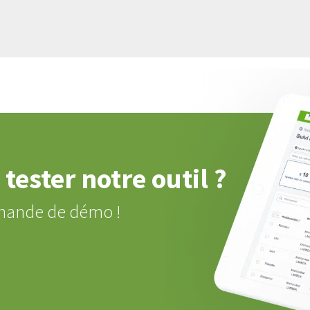
tester notre outil ?
mande de démo !